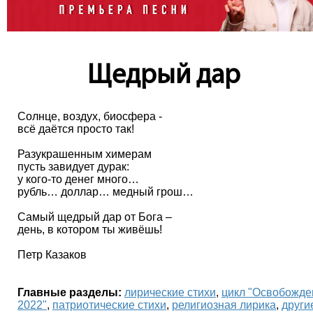
Щедрый дар
Солнце, воздух, биосфера -
всё даётся просто так!
Разукрашенным химерам
пусть завидует дурак:
у кого-то денег много…
рубль… доллар… медный грош…
Самый щедрый дар от Бога –
день, в котором ты живёшь!
Петр Казаков
Главные разделы:
лирические стихи
,
цикл "Освобожде
2022"
,
патриотические стихи
,
религиозная лирика
,
други