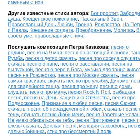
именные стихи
Другие известные стихи автора
:
Бог простит
,
Заброди
душа
,
Крещенское пожелание
,
Пасхальный Звон
,
Православный День Любви
,
Троица
,
Рождество
,
На Пет
и Павла
,
Крещение солдата
,
Преображение
,
Молитва
,
В
своём уме
,
православные стихи
.
Послушать композиции Петра Казакова:
песня о
родине
,
песня на 9 мая
,
песня о настоящей любови
,
тан
Румба
,
песня о детях скачать
,
песня про соседа слушать
скачать песню о папе
,
песня о расставании
,
песня на
выпускной
,
песня о вере в Бога
,
музыка для танца живо
песня на Рождество
,
песня про Москву скачать
,
песня
самая красивая
,
скачать песню про улыбку
,
Динамо
,
пес
для свадебного танца
,
песня про жену
,
песня о доме
,
слушать песню про маму
,
песня Rock N Roll
,
рыбацкая
песня
,
песня на День Защитника Отечества
,
песня про
Подмосковье
,
Признание в любви песня
,
песня Сюжет
скачать
,
песня об неразделенной любви
,
скачать песню 
тещу
,
слушать песню Люби меня
,
песня Заветные желан
Не умею обижаться на тебя
,
песня Притяжение
,
песня 
слезы скачать
,
Детская песня
,
мелодия саксофона
,
песн
дальнобойщика
,
стих про бессмертный полк
.