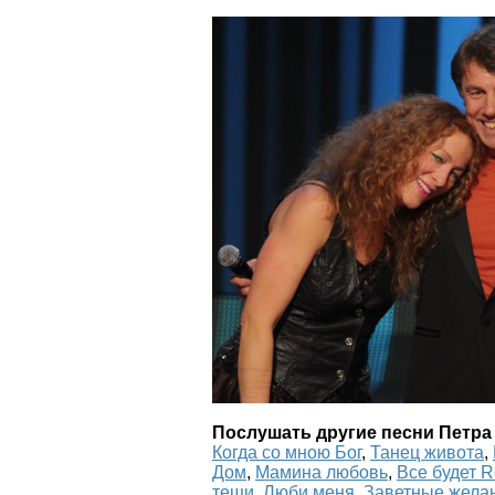
Послушать другие песни Петра
Когда со мною Бог
,
Танец живота
,
Дом
,
Мамина любовь
,
Все будет R
тещи
,
Люби меня
,
Заветные жела