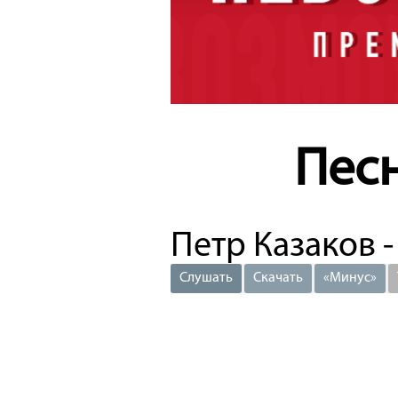
Пес
Петр Казаков 
Слушать
Скачать
«Минус»