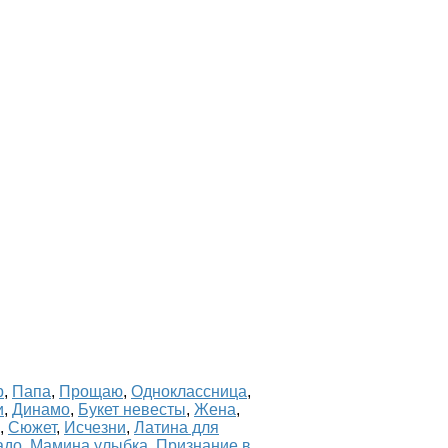
р
,
Папа
,
Прощаю
,
Одноклассница
,
и
,
Динамо
,
Букет невесты
,
Жена
,
,
Сюжет
,
Исчезни
,
Латина для
адо
,
Мамина улыбка
,
Признание в