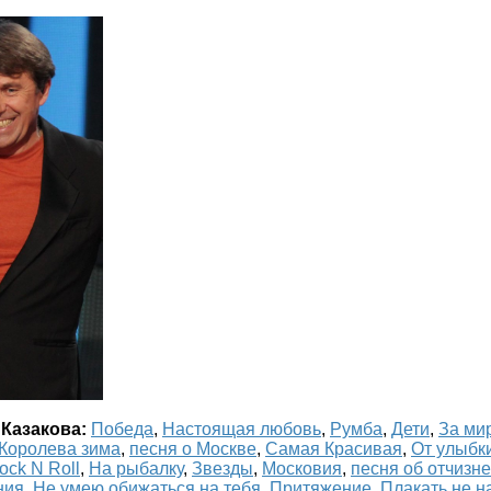
 Казакова:
Победа
,
Настоящая любовь
,
Румба
,
Дети
,
За ми
Королева зима
,
песня о Москве
,
Самая Красивая
,
От улыбк
ock N Roll
,
На рыбалку
,
Звезды
,
Московия
,
песня об отчизне
ния
,
Не умею обижаться на тебя
,
Притяжение
,
Плакать не н