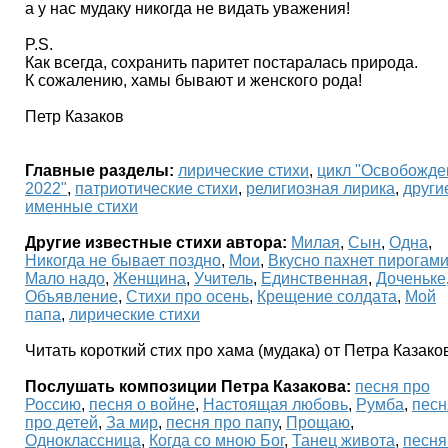
а у нас мудаку никогда не видать уважения!
P.S.
Как всегда, сохранить паритет постаралась природа.
К сожалению, хамы бывают и женского рода!
Петр Казаков
Главные разделы:
лирические стихи
,
цикл "Освобожде
2022"
,
патриотические стихи
,
религиозная лирика
,
други
именные стихи
Другие известные стихи автора:
Милая
,
Сын
,
Одна
,
Никогда не бывает поздно
,
Мои
,
Вкусно пахнет пирогам
Мало надо
,
Женщина
,
Учитель
,
Единственная
,
Доченьке
Объявление
,
Стихи про осень
,
Крещение солдата
,
Мой
папа
,
лирические стихи
Читать короткий стих про хама (мудака) от Петра Казако
Послушать композиции Петра Казакова:
песня про
Россию
,
песня о войне
,
Настоящая любовь
,
Румба
,
песн
про детей
,
За мир
,
песня про папу
,
Прощаю
,
Одноклассница
,
Когда со мною Бог
,
Танец живота
,
песня