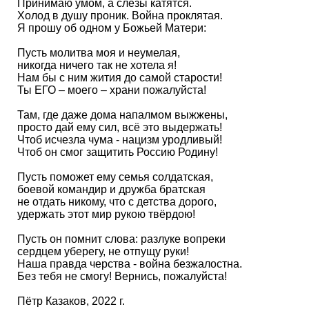
Принимаю умом, а слёзы катятся.
Холод в душу проник. Война проклятая.
Я прошу об одном у Божьей Матери:
Пусть молитва моя и неумелая,
никогда ничего так не хотела я!
Нам бы с ним жития до самой старости!
Ты ЕГО – моего – храни пожалуйста!
Там, где даже дома напалмом выжжены,
просто дай ему сил, всё это выдержать!
Чтоб исчезла чума - нацизм уродливый!
Чтоб он смог защитить Россию Родину!
Пусть поможет ему семья солдатская,
боевой командир и дружба братская
не отдать никому, что с детства дорого,
удержать этот мир рукою твёрдою!
Пусть он помнит слова: разлуке вопреки
сердцем уберегу, не отпущу руки!
Наша правда черства - война безжалостна.
Без тебя не смогу! Вернись, пожалуйста!
Пётр Казаков, 2022 г.