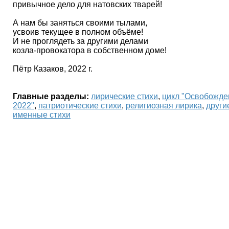
привычное дело для натовских тварей!
А нам бы заняться своими тылами,
усвоив текущее в полном объёме!
И не проглядеть за другими делами
козла-провокатора в собственном доме!
Пётр Казаков, 2022 г.
Главные разделы:
лирические стихи
,
цикл "Освобожде
2022"
,
патриотические стихи
,
религиозная лирика
,
други
именные стихи