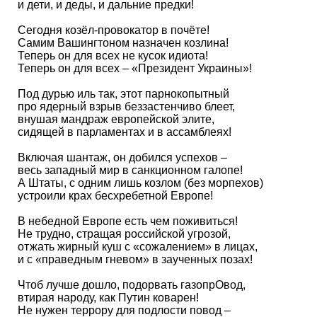
и дети, и деды, и дальние предки!
Сегодня козёл-провокатор в почёте!
Самим Вашингтоном назначен козлина!
Теперь он для всех не кусок идиота!
Теперь он для всех – «Президент Украины»!
Под дурью иль так, этот парнокопытный
про ядерный взрыв беззастенчиво блеет,
внушая мандраж европейской элите,
сидящей в парламентах и в ассамблеях!
Включая шантаж, он добился успехов –
весь западный мир в санкционном галопе!
А Штаты, с одним лишь козлом (без морпехов)
устроили крах бесхребетной Европе!
В небедной Европе есть чем поживиться!
Не трудно, стращая российской угрозой,
отжать жирный куш с «сожалением» в лицах,
и с «праведным гневом» в заученных позах!
Чтоб лучше дошло, подорвать газопрОвод,
втирая народу, как Путин коварен!
Не нужен террору для подлости повод –